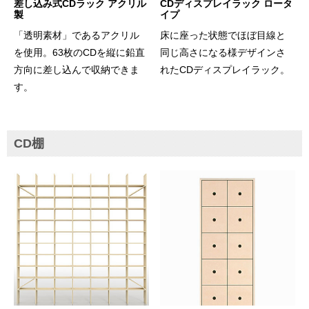
差し込み式CDラック アクリル
CDディスプレイラック ロータ
製
イプ
「透明素材」であるアクリル
床に座った状態でほぼ目線と
を使用。63枚のCDを縦に鉛直
同じ高さになる様デザインさ
方向に差し込んで収納できま
れたCDディスプレイラック。
す。
CD棚