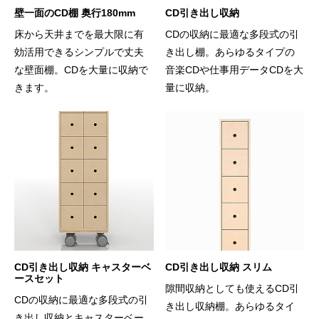
壁一面のCD棚 奥行180mm
CD引き出し収納
床から天井までを最大限に有
CDの収納に最適な多段式の引
効活用できるシンプルで丈夫
き出し棚。あらゆるタイプの
な壁面棚。CDを大量に収納で
音楽CDや仕事用データCDを大
きます。
量に収納。
CD引き出し収納 キャスターベ
CD引き出し収納 スリム
ースセット
隙間収納としても使えるCD引
CDの収納に最適な多段式の引
き出し収納棚。あらゆるタイ
き出し収納とキャスターベー