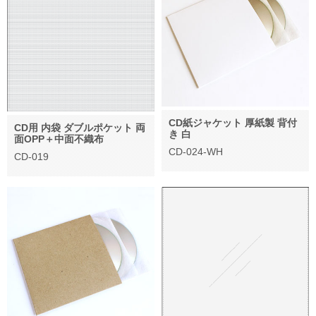
CD紙ジャケット 厚紙製 背付
CD用 内袋 ダブルポケット 両
き 白
面OPP＋中面不織布
CD-024-WH
CD-019