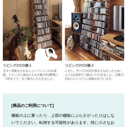
リビングのCD棚-1
リビングのCD棚-2
ギター演奏をされるミュージシャンのお客
しかし、すべてのCDが収まらなかったため、
様。リビングに溢れかえる大量のCD整理に
もう1台追加でご購入いただきました。大量の
「2列タイプ」をご購入いただきました。
CDがコンパクトに収納されています。
[商品のご利用について]
棚板の上に乗ったり、上部の棚板にぶらさがったりはしな
いでください。転倒する可能性があります。特に小さなお